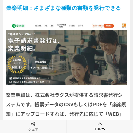
楽楽明細：さまざまな種類の書類を発行できる
楽楽明細は、株式会社ラクスが提供する請求書発行シ
ステムです。帳票データのCSVもしくはPDFを「楽楽明
細」にアップロードすれば、発行先に応じて「WEB」
「メール添付」「郵送」「FAX」のいずれかに自動で割
TOPへ
シェア
り振る機能を搭載しています。